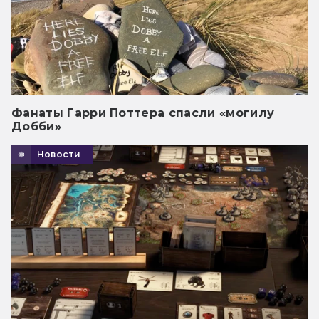
Фанаты Гарри Поттера спасли «могилу
Добби»
Новости