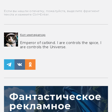
Если вы нашли опечатку, пожалуйста, выделите фрагмент
текста и нажмите Ctrl+Enter.
Кот-император
Emperor of catkind. I are controls the spice, I
are controls the Universe.