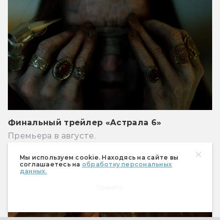
Финальный трейлер «Астрала 6»
Премьера в августе.
Новости
Мы используем cookie. Находясь на сайте вы
соглашаетесь на
обработку персональных
данных.
Принять