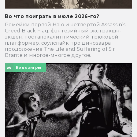
Во что поиграть в июле 2026-го?
Ремейки первой Halo и четвертой Assassin’s
Creed Black Flag, фэнтезийный экстракшн-
экшен, постапокалиптический трюковой
платформер, соулслайк про динозавра,
продолжение The Life and Suffering of Sir
Brante и многое-многое другое.
Видеоигры