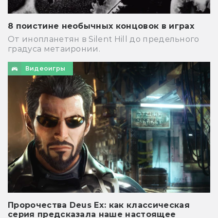
8 поистине необычных концовок в играх
От инопланетян в Silent Hill до предельного
градуса метаиронии.
Видеоигры
Пророчества Deus Ex: как классическая
серия предсказала наше настоящее