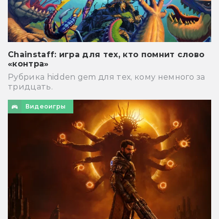
Chainstaff: игра для тех, кто помнит слово
«контра»
Рубрика hidden gem для тех, кому немного за
тридцать.
Видеоигры