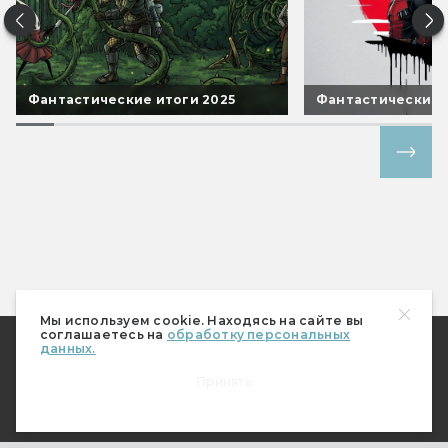
Фантастические итоги 2025
Фантастические 
Все спецпроекты
Мы используем cookie. Находясь на сайте вы
соглашаетесь на
обработку персональных
О Мире фантастики
данных.
Где купить журнал?
Принять
Подписка
Наш магазин