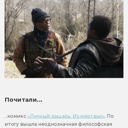
Почитали...
...комикс 
«Лунный рыцарь. Из мёртвых»
. По 
итогу вышла неоднозначная философская 