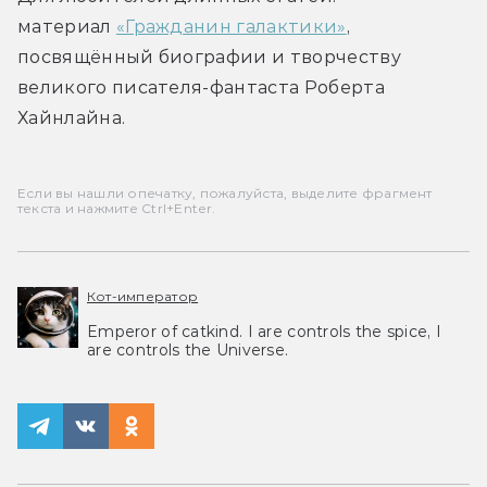
материал 
«Гражданин галактики»
, 
посвящённый биографии и творчеству 
великого писателя-фантаста Роберта 
Хайнлайна.
Если вы нашли опечатку, пожалуйста, выделите фрагмент
текста и нажмите Ctrl+Enter.
Кот-император
Emperor of catkind. I are controls the spice, I
are controls the Universe.