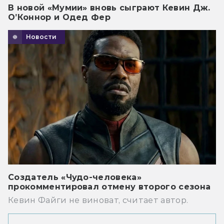
В новой «Мумии» вновь сыграют Кевин Дж.
О’Коннор и Одед Фер
Новости
Создатель «Чудо-человека»
прокомментировал отмену второго сезона
Кевин Файги не виноват, считает автор.