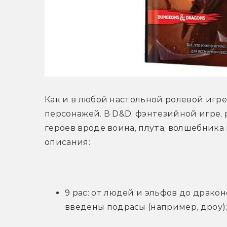
Как и в любой настольной ролевой игре
персонажей. В D&D, фэнтезийной игре,
героев вроде воина, плута, волшебника 
описания:
9 рас: от людей и эльфов до драко
введены подрасы (например, дроу)