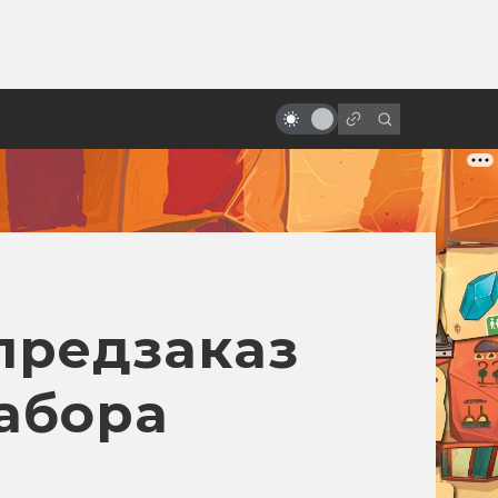
от
20 лет Риддику! Как создавалась
«Чёрная дыра»
предзаказ
набора