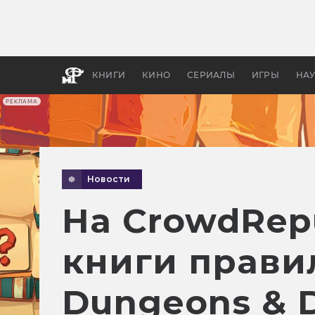
Как с
фильм
бы «В
КНИГИ
КИНО
СЕРИАЛЫ
ИГРЫ
НА
РЕКЛАМА
Новости
На CrowdRepu
книги правил
Dungeons & 