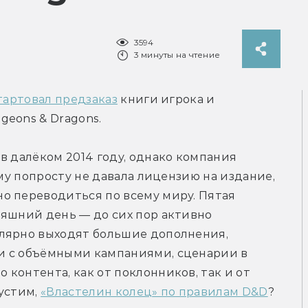
3594
3 минуты на чтение
тартовал предзаказ
 книги игрока и 
geons & Dragons.
в далёком 2014 году, однако компания 
ому попросту не давала лицензию на издание, 
о переводиться по всему миру. Пятая 
яшний день — до сих пор активно 
лярно выходят большие дополнения, 
и с объёмными кампаниями, сценарии в 
контента, как от поклонников, так и от 
устим, 
«Властелин колец» по правилам D&D
?