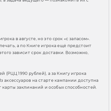
 а задача ведущего — познакомить их с 
ока в августе, но это срок «с запасом». 
печать, а по Книге игрока ещё предстоит 
того зависит срок доставки. Возможно, 
 (РЦЦ 1990 рублей), а за Книгу игрока 
Из аксессуаров на старте кампании доступна 
 карты заклинаний и особых способностей. 