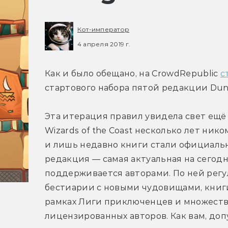
Кот-император
4 апреля 2019 г.
Как и было обещано, на CrowdRepublic 
с
стартового набора пятой редакции Dun
Эта итерация правил увидела свет ещё 
Wizards of the Coast несколько лет ник
и лишь недавно книги стали официальн
редакция — самая актуальная на сегодн
поддерживается авторами. По ней регу
бестиарии с новыми чудовищами, книг
рамках Лиги приключенцев и множество 
лицензированных авторов. Как вам, доп