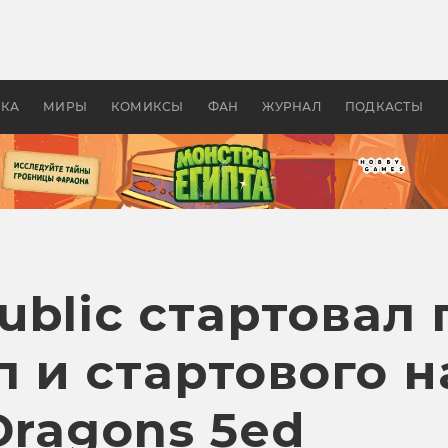
оздавались «Страшилы»:
«Одиссея» Нолана: что эт
, без которого не было
фильм сделал с Гомером и
ластелина колец»
Древней Грецией
УКА
МИРЫ
КОМИКСЫ
ФАН
ЖУРНАЛ
ПОДКАСТЫ
blic стартовал 
 и стартового 
Dragons 5ed