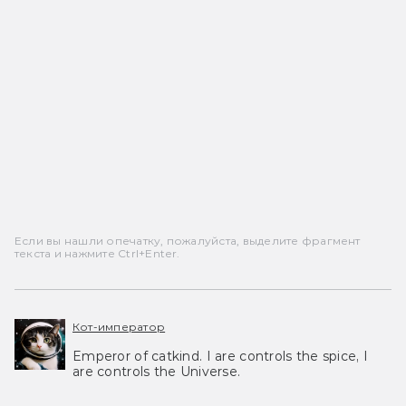
Если вы нашли опечатку, пожалуйста, выделите фрагмент
текста и нажмите Ctrl+Enter.
Кот-император
Emperor of catkind. I are controls the spice, I
are controls the Universe.