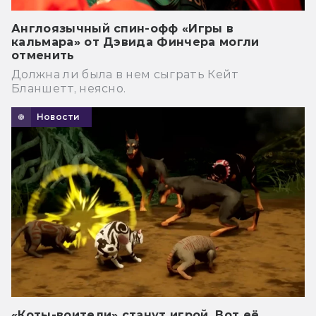
Англоязычный спин-офф «Игры в
кальмара» от Дэвида Финчера могли
отменить
Должна ли была в нем сыграть Кейт
Бланшетт, неясно.
Новости
«Коты-воители» станут игрой. Вот её