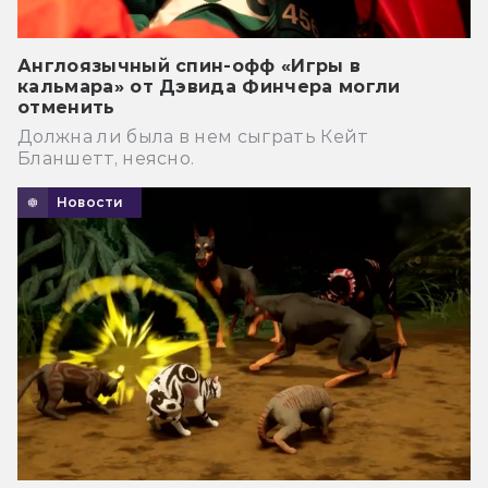
Англоязычный спин-офф «Игры в
кальмара» от Дэвида Финчера могли
отменить
Должна ли была в нем сыграть Кейт
Бланшетт, неясно.
Новости