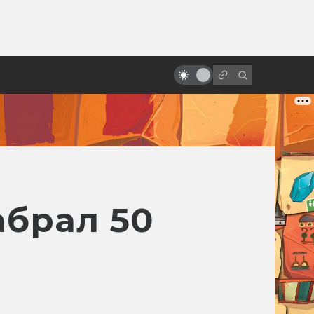
от
«Люди Икс»: всё о фильмах серии
абрал 50