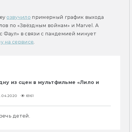
ey 
озвучило
 примерный график выхода 
ов по «Звёздным войнам» и Marvel. А 
 Фаул» в связи с пандемией минует 
у на сервисе
.
дну из сцен в мультфильме «Лило и
1.04.2020
6961
речь детей.