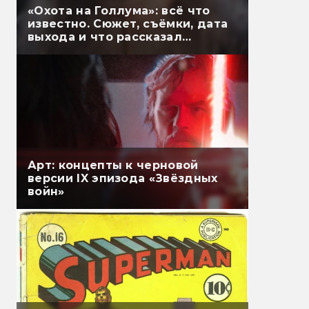
«Охота на Голлума»: всё что
известно. Сюжет, съёмки, дата
выхода и что рассказал
Гэндальф
Арт: концепты к черновой
версии IX эпизода «Звёздных
войн»