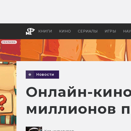
Как с
фильм
бы «В
КНИГИ
КИНО
СЕРИАЛЫ
ИГРЫ
НА
РЕКЛАМА
Новости
Онлайн-кино
миллионов 
Кот-император