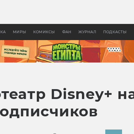
оздавались «Страшилы»:
«Одиссея» Нолана: что эт
, без которого не было
фильм сделал с Гомером и
ластелина колец»
Древней Грецией
УКА
МИРЫ
КОМИКСЫ
ФАН
ЖУРНАЛ
ПОДКАСТЫ
театр Disney+ н
подписчиков