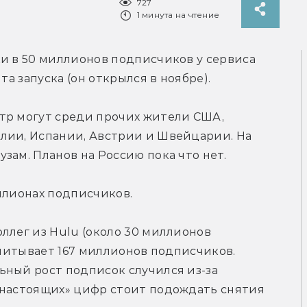
727
1 минута на чтение
и в 50 миллионов подписчиков у сервиса 
та запуска (он открылся в ноябре).
тр могут среди прочих жители США, 
лии, Испании, Австрии и Швейцарии. На 
зам. Планов на Россию пока что нет.
ллионах подписчиков.
ллег из Hulu (около 30 миллионов 
считывает 167 миллионов подписчиков. 
ный рост подписок случился из-за 
«настоящих» цифр стоит подождать снятия 