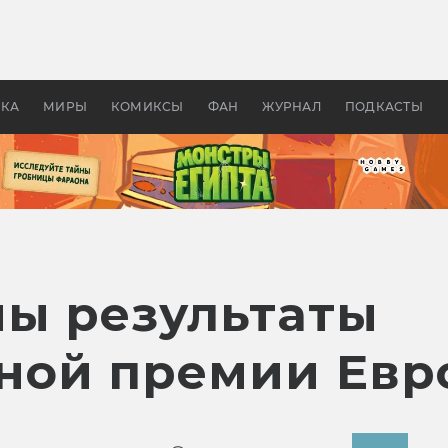
оздавались «Страшилы»:
«Одиссея» Нолана: что эт
, без которого не было
фильм сделал с Гомером и
ластелина колец»
Древней Грецией
УКА
МИРЫ
КОМИКСЫ
ФАН
ЖУРНАЛ
ПОДКАСТЫ
ы результаты
ой премии Евро