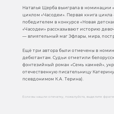
Наталья Щерба выиграла в номинации «
циклом «Часодеи». Первая книга цикла «
победителем в конкурсе «Новая детская 
«Часодеи» рассказывают историю девочк
— влиятельный маг Эфлары, мира, постр
Ещё три автора были отмечены в номин
дебютантам. Судьи отметили белорусск
фэнтезийный роман «Семь камней», укр
отечественную писательницу Катерину 
псевдонимом К.А. Терина).
Если вы нашли опечатку, пожалуйста, выделите фрагмен