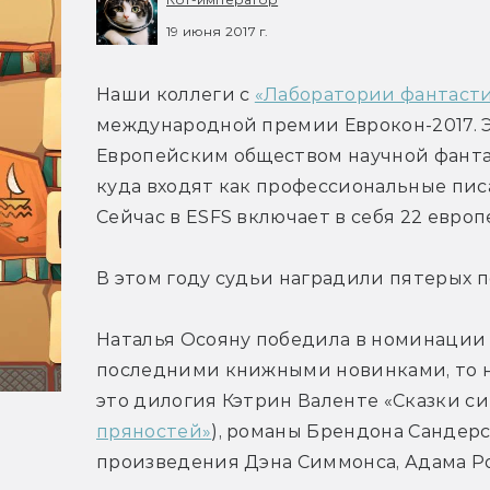
19 июня 2017 г.
Наши коллеги с 
«Лаборатории фантаст
международной премии Еврокон-2017. Эт
Европейским обществом научной фантастик
куда входят как профессиональные писа
Сейчас в ESFS включает в себя 22 евро
В этом году судьи наградили пятерых п
Наталья Осояну победила в номинации 
последними книжными новинками, то на
это дилогия Кэтрин Валенте «Сказки си
пряностей»
), романы Брендона Сандерсо
произведения Дэна Симмонса, Адама Ро