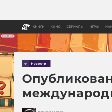
Как с
фильм
бы «В
КНИГИ
КИНО
СЕРИАЛЫ
ИГРЫ
НА
РЕКЛАМА
Новости
Опубликован
международн
Кот-император