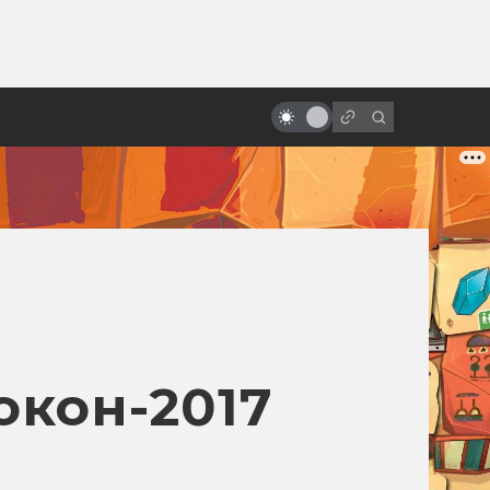
от
Актёры, которые умерли больше
раз, чем Шон Бин
кон-2017