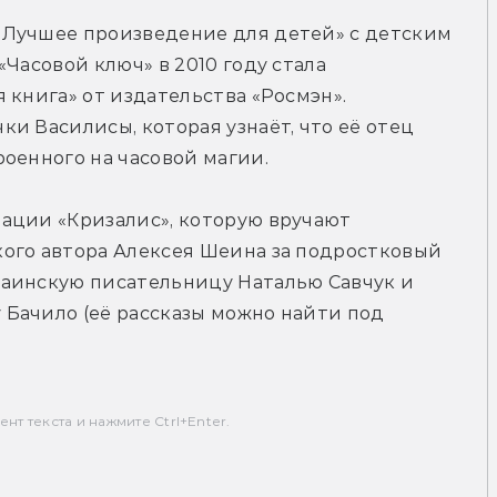
Лучшее произведение для детей» с детским 
Часовой ключ» в 2010 году стала 
книга» от издательства «Росмэн». 
и Василисы, которая узнаёт, что её отец 
оенного на часовой магии.
ации «Кризалис», которую вручают 
ого автора Алексея Шеина за подростковый 
аинскую писательницу Наталью Савчук и 
Бачило (её рассказы можно найти под 
т текста и нажмите Ctrl+Enter.