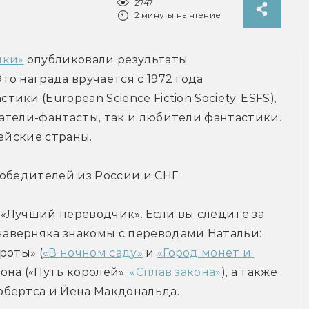
2747
2 минуты на чтение
ики»
 опубликовали результаты 
о награда вручается с 1972 года 
и (European Science Fiction Society, ESFS), 
тели-фантасты, так и любители фантастики. 
пейские страны.
обедителей из России и СНГ.
«Лучший переводчик». Если вы следите за 
верняка знакомы с переводами Натальи: 
роты» (
«В ночном саду»
 и 
«Город монет и 
на («Путь королей», 
«Сплав закона»
), а также 
бертса и Йена Макдональда.