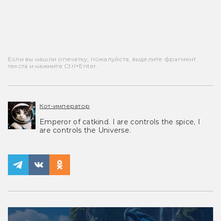
Если вы нашли опечатку, пожалуйста, выделите фрагмент
текста и нажмите Ctrl+Enter.
Кот-император
Emperor of catkind. I are controls the spice, I
are controls the Universe.