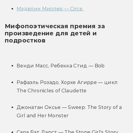
Мэделин Миллер — Circe 
Мифопоэтическая премия за 
произведение для детей и 
подростков
Венди Масс, Ребекка Стид — Bob 
Рафаэль Розадо, Хорхе Агирре — цикл 
The Chronicles of Claudette
Джонатан Оксье — Sweep: The Story of a 
Girl and Her Monster
Сара Бэт Дарст — The Stone Girl's Story