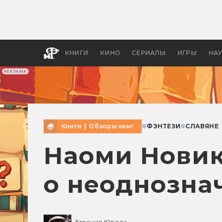
Какие
авгус
апока
детск
КНИГИ
КИНО
СЕРИАЛЫ
ИГРЫ
НА
РЕКЛАМА
Книги
|
Обзоры книг
#
ФЭНТЕЗИ
#
СЛАВЯНЕ
Наоми Новик
о неоднозна
Евгения Юрова