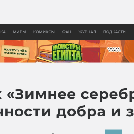
 фильмы смотреть в
Как создавались «Страшил
те 2026? В мире —
фильм, без которого не б
липсис, в России —
бы «Властелина колец»
ие комедии
УКА
МИРЫ
КОМИКСЫ
ФАН
ЖУРНАЛ
ПОДКАСТЫ
 «Зимнее серебр
чности добра и 