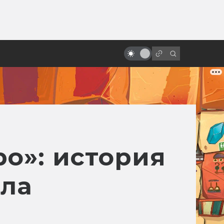
ы»:
Магия льда и огня:
ыло
сверхъестественная природа в
исландском кино
о»: история
зла