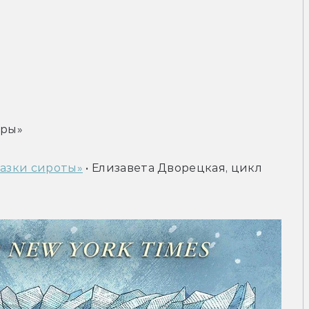
еры»
казки сироты»
 • Елизавета Дворецкая, цикл 