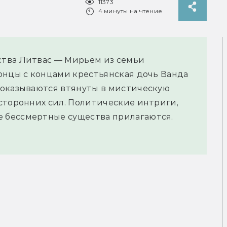
11373
4 минуты на чтение
тва Литвас — Мирьем из семьи
онцы с концами крестьянская дочь Ванда
 оказываются втянуты в мистическую
сторонних сил. Политические интриги,
 бессмертные существа прилагаются.