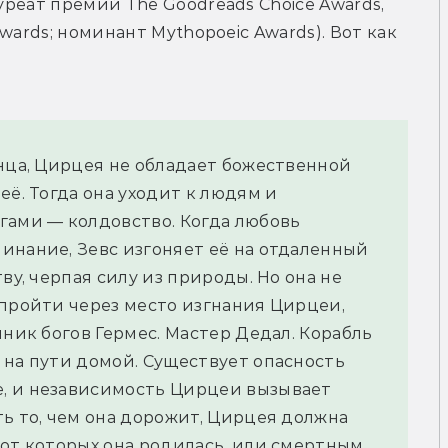
уреат премий The Goodreads Choice Awards, 
Awards; номинант Mythopoeic Awards). Вот как 
нца, Цирцея не обладает божественной 
ё. Тогда она уходит к людям и 
гами — колдовство. Когда любовь 
инание, Зевс изгоняет её на отдаленный 
ву, черпая силу из природы. Но она не 
пройти через место изгнания Цирцеи, 
ник богов Гермес. Мастер Дедал. Корабль 
на пути домой. Существует опасность 
, и независимость Цирцеи вызывает 
ь то, чем она дорожит, Цирцея должна 
от которых она родилась, или смертным, 