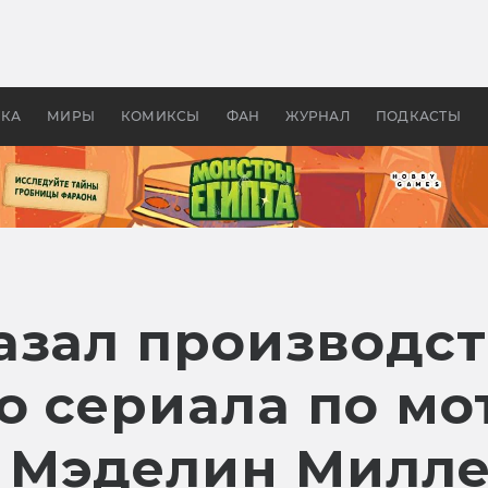
оздавались «Страшилы»:
«Одиссея» Нолана: что эт
, без которого не было
фильм сделал с Гомером и
ластелина колец»
Древней Грецией
УКА
МИРЫ
КОМИКСЫ
ФАН
ЖУРНАЛ
ПОДКАСТЫ
азал производс
о сериала по мо
e Мэделин Милл