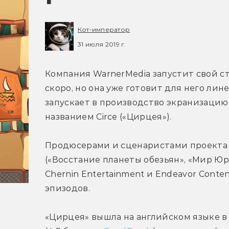
Кот-император
31 июля 2019 г.
Компания WarnerMedia запустит свой с
скоро, но она уже готовит для него лин
запускает в производство экранизаци
названием Circe («Цирцея»).
Продюсерами и сценаристами проекта 
(«Восстание планеты обезьян», «Мир Юр
Chernin Entertainment и Endeavor Conten
эпизодов.
«Цирцея» вышла на английском языке в 