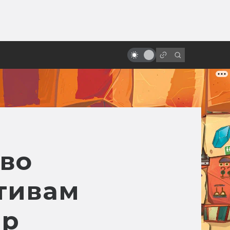
от
Kingsman: серия комиксов и
фильмов супершпионской
фантастики
тво
тивам
ер