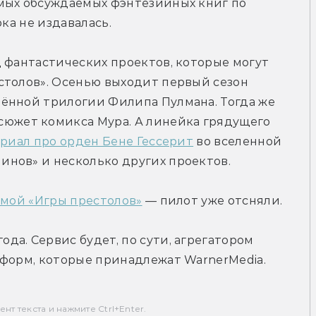
мых обсуждаемых фэнтезийных книг по 
ока не издавалась.
 фантастических проектов, которые могут 
столов». Осенью выходит первый сезон 
ённой трилогии Филипа Пулмана. Тогда же 
сюжет комикса Мура. А линейка грядущего 
ериал про орден Бене Гессерит
 во вселенной 
нов» и несколько других проектов.
амой «Игры престолов»
 — пилот уже отсняли.
года. Сервис будет, по сути, агрегатором 
тформ, которые принадлежат WarnerMedia.
т текста и нажмите Ctrl+Enter.