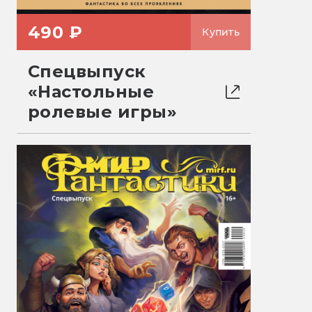
490 ₽
Купить
Спецвыпуск
«Настольные
ролевые игры»