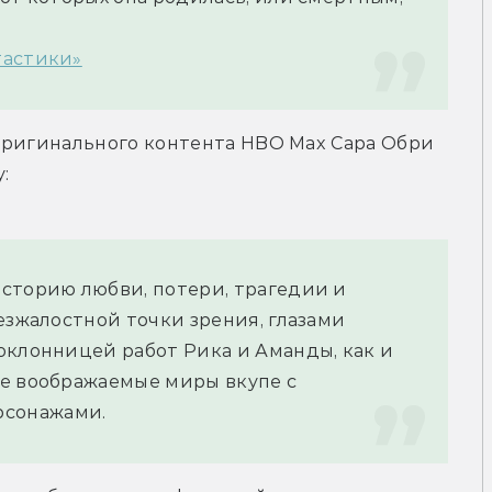
тастики»
оригинального контента HBO Max Сара Обри 
:
сторию любви, потери, трагедии и 
езжалостной точки зрения, глазами 
оклонницей работ Рика и Аманды, как и 
е воображаемые миры вкупе с 
сонажами.