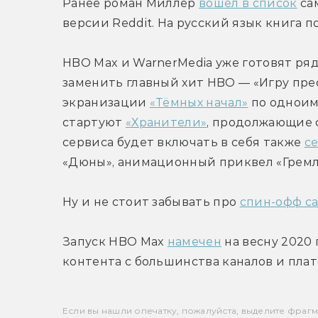
Ранее роман Миллер 
вошёл в список
 са
версии Reddit. На русский язык книга п
HBO Max и WarnerMedia уже готовят ряд
заменить главный хит HBO — «Игру пре
экранизации 
«Тёмных начал»
 по одноим
стартуют 
«Хранители»
, продолжающие 
сервиса будет включать в себя также 
с
«Дюны», анимационный приквел «Гремли
Ну и не стоит забывать про 
спин-офф с
Запуск HBO Max 
намечен
 на весну 2020 
контента с большинства каналов и пла
Если вы нашли опечатку, пожалуйста, выделите фрагмен