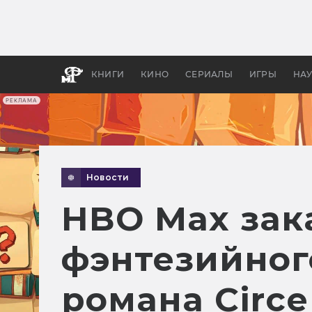
Как с
фильм
бы «В
КНИГИ
КИНО
СЕРИАЛЫ
ИГРЫ
НА
РЕКЛАМА
Новости
HBO Max зак
фэнтезийног
романа Circ