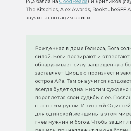
(4,3 балла на 
GoodReads
) и критиков (ла
The Kitschies, Alex Awards, BooktubeSFF 
звучит аннотация книги:
Рожденная в доме Гелиоса, Бога сол
силой. Боги презирают и отвергают е
обнаруживает силу, запрещенную бо
заставляет Цирцею произнести закл
остров Айа. Там она учится колдовст
всегда будет одна; многим суждено 
переплетая свои судьбы с её. Послан
с золотым руном. И хитрый Одиссей 
для одинокой женщины в этом мире
гнев мужчин и богов. Чтобы защитит
решить, принадлежит ли она богам, 