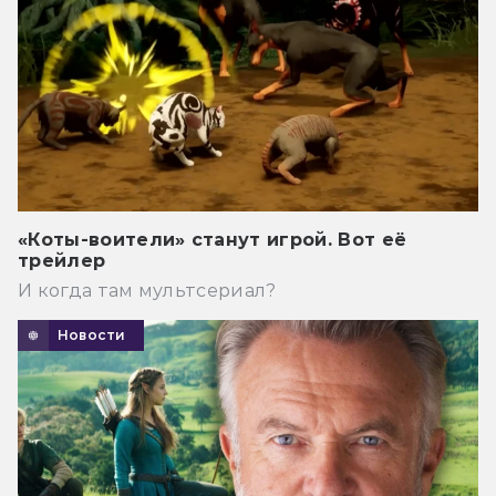
«Коты-воители» станут игрой. Вот её
трейлер
И когда там мультсериал?
Новости