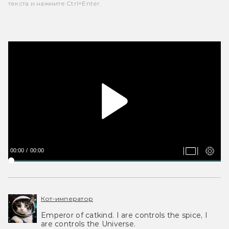
текста и нажмите Ctrl+Enter.
00:00
00:00
Кот-император
Emperor of catkind. I are controls the spice, I
are controls the Universe.