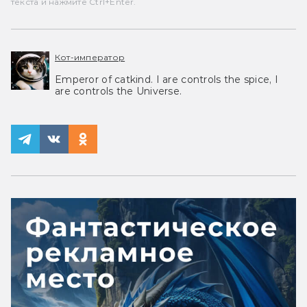
текста и нажмите Ctrl+Enter.
Кот-император
Emperor of catkind. I are controls the spice, I
are controls the Universe.