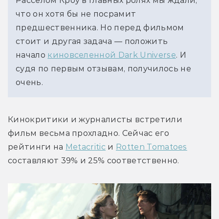
Расселом Кроу в главных ролях мы ждали,
что он хотя бы не посрамит
предшественника. Но перед фильмом
стоит и другая задача — положить
начало
киновселенной Dark Universe
. И
судя по первым отзывам, получилось не
очень.
Кинокритики и журналисты встретили 
фильм весьма прохладно. Сейчас его 
рейтинги на 
Metacritic
 и 
Rotten Tomatoes
составляют 39% и 25% соответственно.