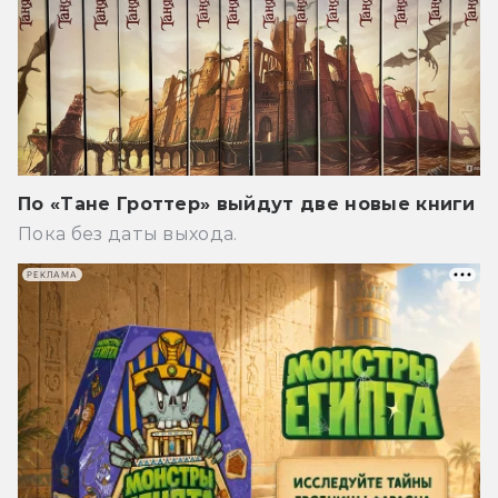
По «Тане Гроттер» выйдут две новые книги
Пока без даты выхода.
РЕКЛАМА