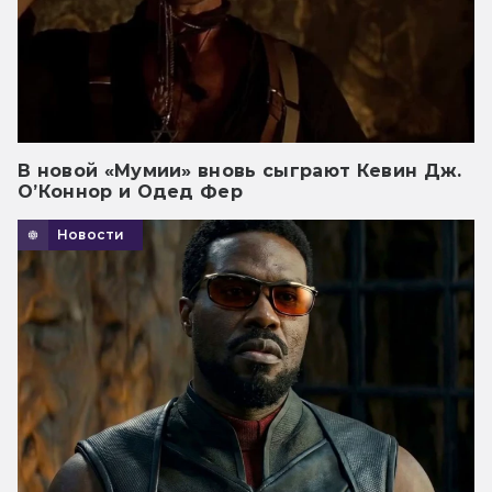
В новой «Мумии» вновь сыграют Кевин Дж.
О’Коннор и Одед Фер
Новости