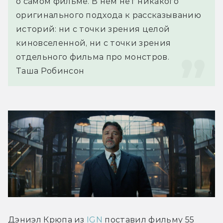
о самом фильме. В нём нет никакого 
оригинального подхода к рассказыванию 
историй: ни с точки зрения целой 
киновселенной, ни с точки зрения 
отдельного фильма про монстров.
Таша Робинсон
Дэниэл Крюпа из 
IGN
 поставил фильму 55 