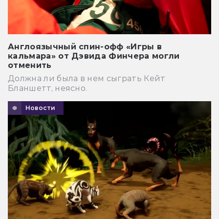
Англоязычный спин-офф «Игры в
кальмара» от Дэвида Финчера могли
отменить
Должна ли была в нем сыграть Кейт
Бланшетт, неясно.
Новости