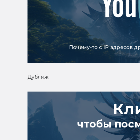
Почему-то с IP адресов д
Дубляж:
Кл
чтобы пос