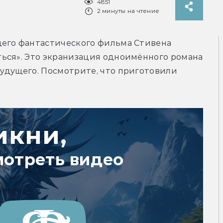
4851
2 минуты на чтение
его фантастического фильма Стивена 
ься». Это экранизация одноимённого романа 
удущего. Посмотрите, что приготовили 
икни,
мотреть видео