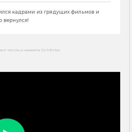
ился кадрами из грядущих фильмов и 
о вернулся!
т текста и нажмите Ctrl+Enter.