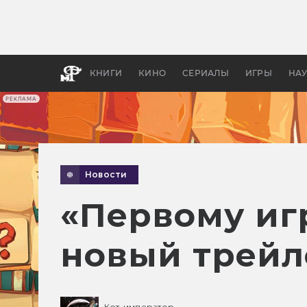
Как с
фильм
бы «В
КНИГИ
КИНО
СЕРИАЛЫ
ИГРЫ
НА
РЕКЛАМА
Новости
«Первому иг
новый трейл
Кот-император