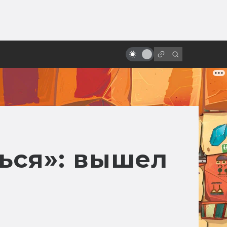
от
Как создавался «Трон:
Наследие»: фильм, застывший на
лезвии
ься»: вышел