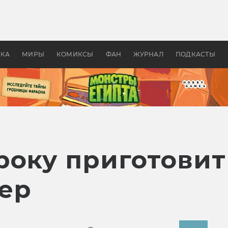
оздавались «Страшилы»:
«Одиссея» Нолана: что эт
, без которого не было
фильм сделал с Гомером и
ластелина колец»
Древней Грецией
УКА
МИРЫ
КОМИКСЫ
ФАН
ЖУРНАЛ
ПОДКАСТЫ
року приготовит
ер