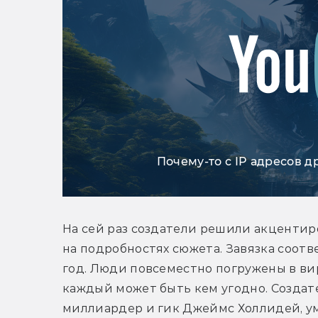
Почему-то с IP адресов д
На сей раз создатели решили акцентиро
на подробностях сюжета. Завязка соотв
год. Люди повсеместно погружены в ви
каждый может быть кем угодно. Создате
миллиардер и гик Джеймс Холлидей, ум