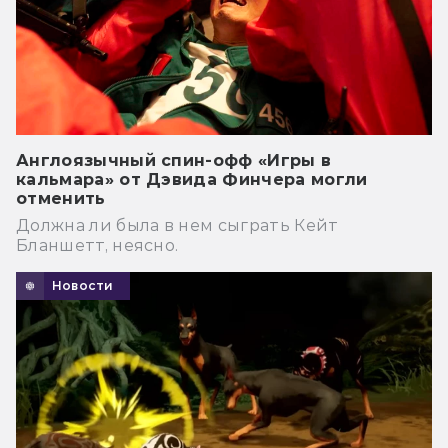
Англоязычный спин-офф «Игры в
кальмара» от Дэвида Финчера могли
отменить
Должна ли была в нем сыграть Кейт
Бланшетт, неясно.
Новости