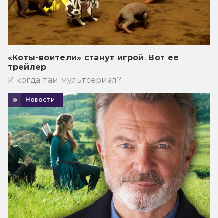
«Коты-воители» станут игрой. Вот её
трейлер
И когда там мультсериал?
Новости