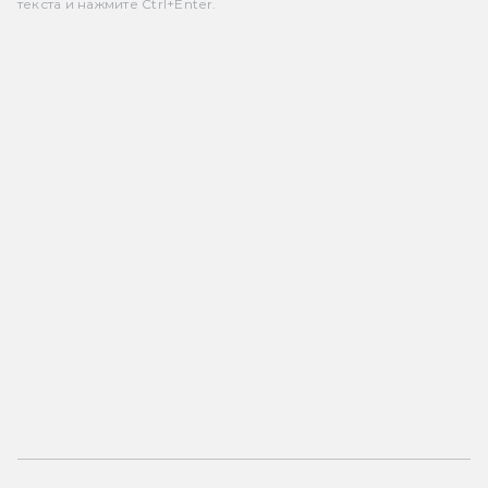
текста и нажмите Ctrl+Enter.