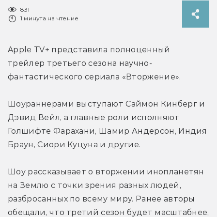
831
1 минута на чтение
Apple TV+ представила полноценный 
трейлер третьего сезона научно-
фантастического сериала «Вторжение».
Шоураннерами выступают 
Саймон Кинберг и 
Дэвид Вейл, а главные роли исполняют 
Голшифте Фарахани, Шамир Андерсон, Индия 
Браун, Сиори Куцуна и другие.
Шоу рассказывает о вторжении инопланетян 
на Землю с точки зрения разных людей, 
разбросанных по всему миру. Ранее авторы 
обещали, что третий сезон будет масштабнее, 