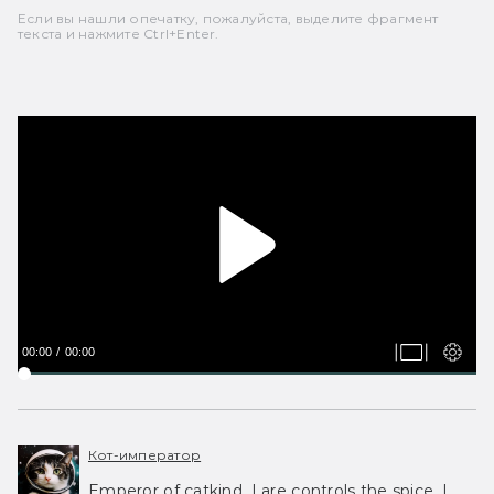
Если вы нашли опечатку, пожалуйста, выделите фрагмент
текста и нажмите Ctrl+Enter.
00:00
00:00
Кот-император
Emperor of catkind. I are controls the spice, I