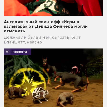
Англоязычный спин-офф «Игры в
кальмара» от Дэвида Финчера могли
отменить
Должна ли была в нем сыграть Кейт
Бланшетт, неясно.
Новости