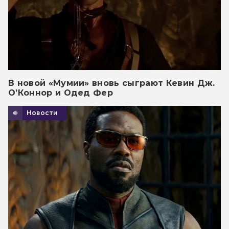
В новой «Мумии» вновь сыграют Кевин Дж.
О’Коннор и Одед Фер
Новости