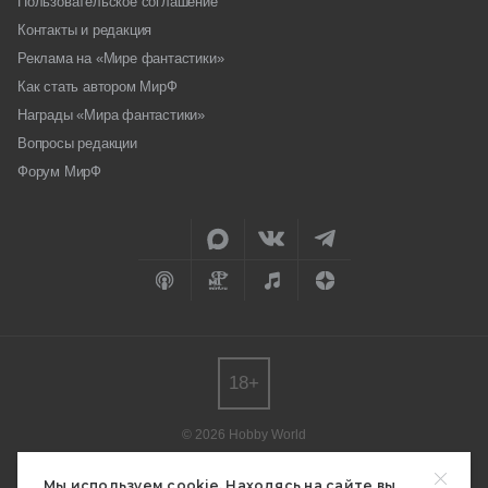
Пользовательское соглашение
Контакты и редакция
Реклама на «Мире фантастики»
Как стать автором МирФ
Награды «Мира фантастики»
Вопросы редакции
Форум МирФ
18+
© 2026 Hobby World
Любое использование материалов допускается только с согласия
редакции.
Мы используем cookie. Находясь на сайте вы