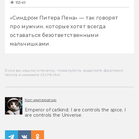
15349
«Синдром Питера Пена» — так говорят 
про мужчин, которые хотят всегда 
оставаться безответственными 
мальчишками.
Если вы нашли опечатку, пожалуйста, выделите фрагмент
текста и нажмите Ctrl+Enter.
Кот-император
Emperor of catkind. I are controls the spice, I
are controls the Universe.