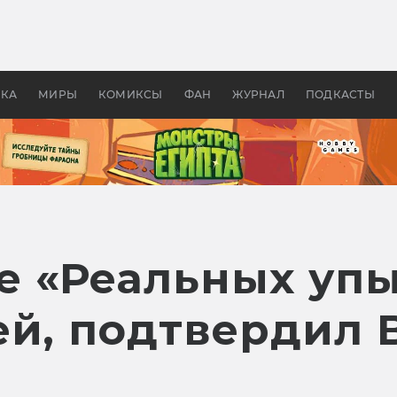
оздавались «Страшилы»:
«Одиссея» Нолана: что эт
, без которого не было
фильм сделал с Гомером и
ластелина колец»
Древней Грецией
УКА
МИРЫ
КОМИКСЫ
ФАН
ЖУРНАЛ
ПОДКАСТЫ
 «Реальных упы
ей, подтвердил 