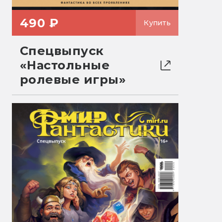
490 ₽
Купить
Спецвыпуск
«Настольные
ролевые игры»