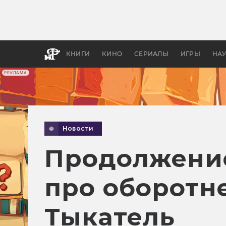
Как с
фильм
бы «В
КНИГИ
КИНО
СЕРИАЛЫ
ИГРЫ
НА
РЕКЛАМА
Новости
Продолжение
про оборотн
Тыкатель