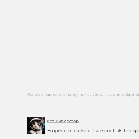
Если вы нашли опечатку, пожалуйста, выделите фрагмен
Кот-император
Emperor of catkind. I are controls the spi