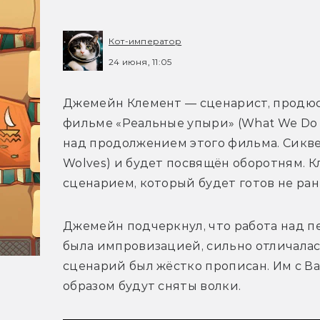
Кот-император
24 июня, 11:05
Джемейн Клемент — сценарист, продюсе
фильме «Реальные упыри» (What We Do in
над продолжением этого фильма. Сиквел
Wolves) и будет посвящён оборотням. К
Джемейн подчеркнул, что работа над п
была импровизацией, сильно отличалась
сценарий был жёстко прописан. Им с В