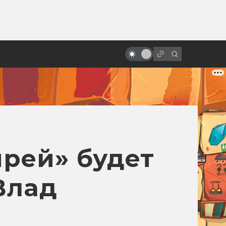
от
«Мастер и Маргарита»: какая
отечественная экранизация
лучше?
рей» будет
Влад