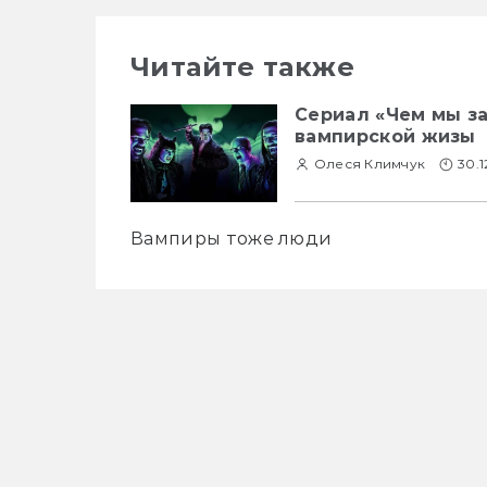
Читайте также
Сериал «Чем мы за
вампирской жизы
Олеся Климчук
30.1
Вампиры тоже люди