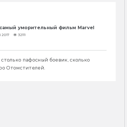
— самый уморительный фильм Marvel
1.2017
32111
 столько пафосный боевик, сколько 
ро Отомстителей.