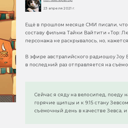
23 апреля 2021 г.
Ещё в прошлом месяце СМИ писали, что 
составу фильма Тайки Вайтити «Тор: Люб
персонажа не раскрывалось, но, кажется
В эфире австралийского радиошоу Joy Br
в последний раз отправляется на съём
Сейчас я сяду на велосипед, поеду н
горячие щипцы и к 9:15 стану Зевсом
съёмочный день в качестве Зевса, и 