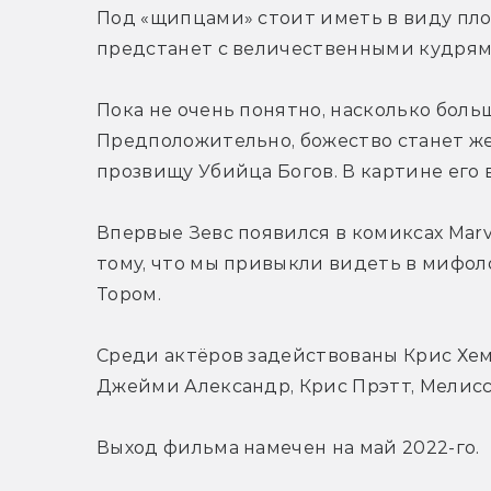
Под «щипцами» стоит иметь в виду плой
предстанет с величественными кудрями
Пока не очень понятно, насколько больш
Предположительно, божество станет же
прозвищу Убийца Богов. В картине его
Впервые Зевс появился в комиксах Marve
тому, что мы привыкли видеть в мифолог
Тором.
Среди актёров задействованы Крис Хемс
Джейми Александр, Крис Прэтт, Мелисс
Выход фильма намечен на май 2022-го.