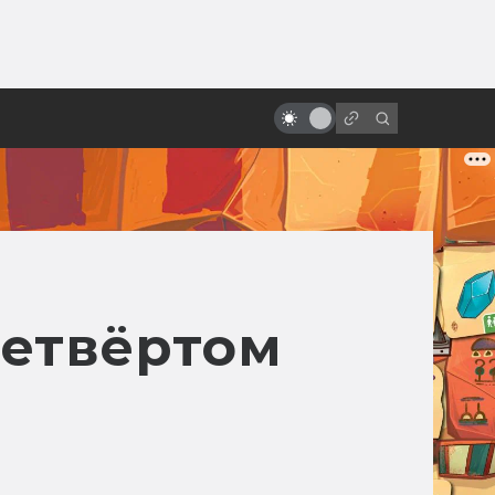
ы»:
Сериал Star Wars Underworld:
ыло
неснятый криминальный нуар по
«Звёздным войнам»
четвёртом