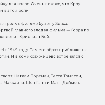
ку для волос. Очень похоже, что Кроу 
 в этой роли!
ая роль в фильме будет у Зевса. 
ртвой главного злодея фильма — Горра по 
 воплотит Кристиан Бейл.
l в 1949 году. Там его образ приближен к 
ии. И в комиксах же Зевс встречался с 
ворт, Натали Портман, Тесса Томпсон, 
а Маккарти, Шон Ганн и Мэтт Деймон.