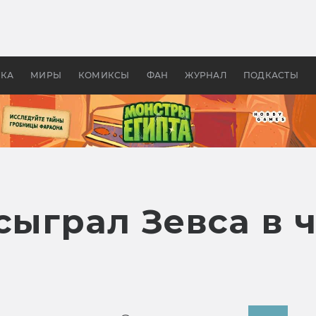
 фильмы смотреть в
Как создавались «Страшил
те 2026? В мире —
фильм, без которого не б
липсис, в России —
бы «Властелина колец»
ие комедии
УКА
МИРЫ
КОМИКСЫ
ФАН
ЖУРНАЛ
ПОДКАСТЫ
сыграл Зевса в 