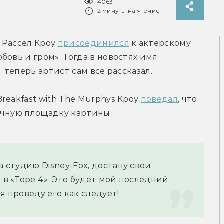
4063
2 минуты на чтение
Рассел Кроу 
присоединился
 к актёрскому 
овь и гром». Тогда в новостях имя 
, теперь артист сам всё рассказал.
eakfast with The Murphys Кроу 
поведал
, что 
очную площадку картины.
а студию Disney-Fox, достану свои 
 в «Торе 4». Это будет мой последний 
я проведу его как следует!