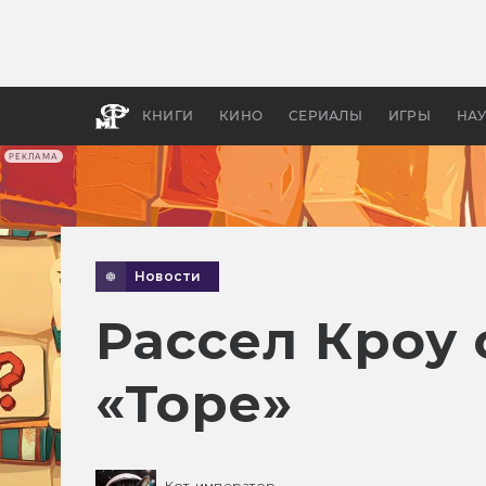
Какие
авгус
апока
детск
КНИГИ
КИНО
СЕРИАЛЫ
ИГРЫ
НА
РЕКЛАМА
Новости
Рассел Кроу 
«Торе»
Кот-император