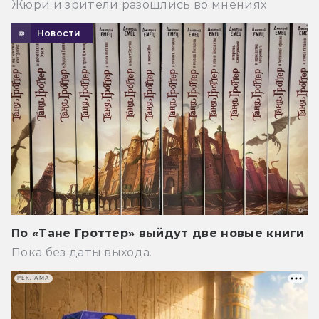
Жюри и зрители разошлись во мнениях
Новости
По «Тане Гроттер» выйдут две новые книги
Пока без даты выхода.
РЕКЛАМА