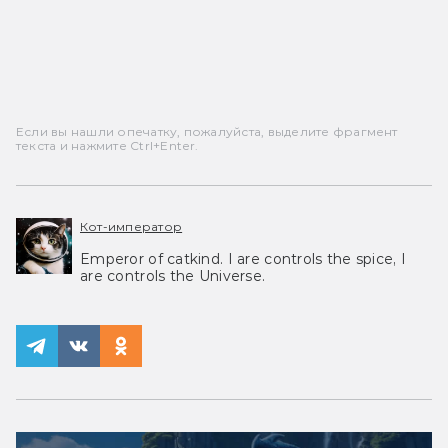
Если вы нашли опечатку, пожалуйста, выделите фрагмент
текста и нажмите Ctrl+Enter.
Кот-император
Emperor of catkind. I are controls the spice, I
are controls the Universe.