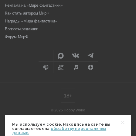
Реклама на «Мире фантастики»
Как стать автором МирФ
Награды «Мира фантастики»
Вопросы редакции
Форум МирФ
18+
© 2026 Hobby World
Любое использование материалов допускается только с согласия
редакции.
Мы используем cookie. Находясь на сайте вы
соглашаетесь на
обработку персональных
Мнение авторов может не совпадать с мнением редакции.
данных.
Свидетельство о регистрации СМИ серия Эл № ФС77-82485