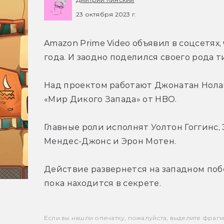
23 октября 2023 г.
Amazon Prime Video объявил в соцсетях, 
года. И заодно поделился своего рода 
Над проектом работают Джонатан Нолан
«Мир Дикого Запада» от HBO.
Главные роли исполнят Уолтон Гоггинс, 
Мендес-Джонс и Эрон Мотен.
Действие развернется на западном поб
пока находится в секрете.
Если вы нашли опечатку, пожалуйста, выделите фрагмен