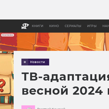
Какие
авгус
апока
детск
КНИГИ
КИНО
СЕРИАЛЫ
ИГРЫ
НА
РЕКЛАМА
Новости
ТВ-адаптация
весной 2024 
Дмитрий Кинский