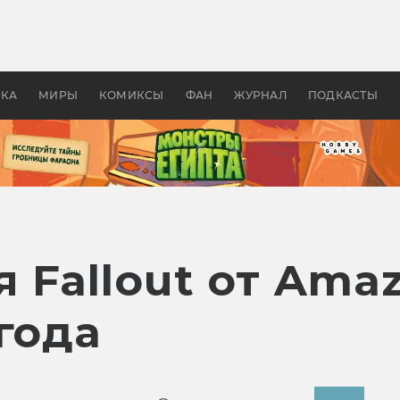
 фильмы смотреть в
Как создавались «Страшил
те 2026? В мире —
фильм, без которого не б
липсис, в России —
бы «Властелина колец»
ие комедии
УКА
МИРЫ
КОМИКСЫ
ФАН
ЖУРНАЛ
ПОДКАСТЫ
 Fallout от Ama
года