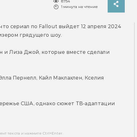
8754
1 минута на чтение
что сериал по Fallout выйдет 12 апреля 2024 
тизером грядущего шоу.
 и Лиза Джой, которые вместе сделали 
Элла Пернелл, Кайл Маклахлен, Кселия 
ережье США, однако сюжет ТВ-адаптации 
т текста и нажмите Ctrl+Enter.