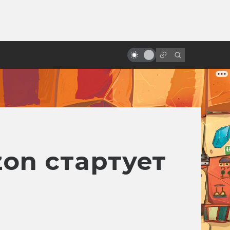
ы»:
Докуфикшен: научно-
ыло
популярные фильмы, снятые как
реальные
zon стартует