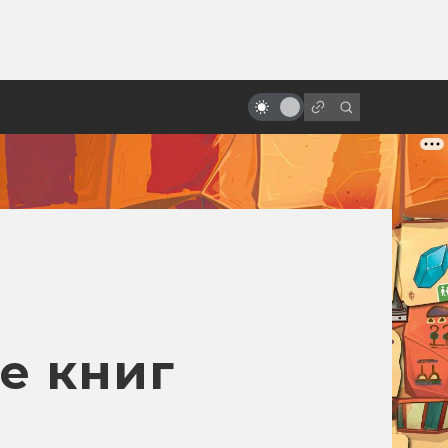
от
Чужой против Терминатора,
Баффи и Черепашек-ниндзя:
самые безумные кроссоверы
е книг