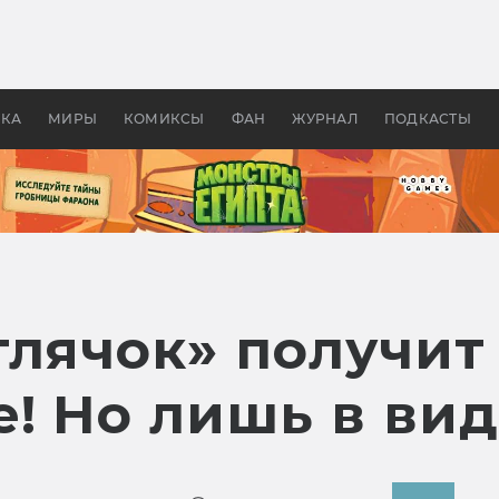
оздавались «Страшилы»:
«Одиссея» Нолана: что эт
, без которого не было
фильм сделал с Гомером и
ластелина колец»
Древней Грецией
УКА
МИРЫ
КОМИКСЫ
ФАН
ЖУРНАЛ
ПОДКАСТЫ
тлячок» получит
! Но лишь в вид