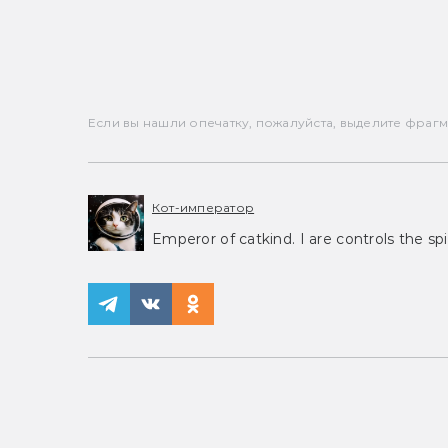
Если вы нашли опечатку, пожалуйста, выделите фрагмен
Кот-император
Emperor of catkind. I are controls the spi