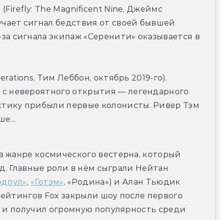
Firefly: The Magnificent Nine, Джеймс 
учает сигнал бедствия от своей бывшей 
за сигнала экипаж «Серенити» оказывается в 
erations, Тим Леббон, октябрь 2019-го). 
 с невероятного открытия — легендарного 
актику прибыли первые колонисты. Ривер Тэм 
е...
 жанре космического вестерна, который 
од. Главные роли в нём сыграли Нейтан 
эдпул»
, 
«Готэм»
, «Родина») и Алан Тьюдик 
 рейтингов Fox закрыли шоу после первого 
м и получил огромную популярность среди 