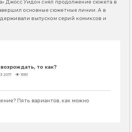
а» Джосс Уидон снял продолжение сюжета в 
авершил основные сюжетные линии. А в 
держивали выпуском серий комиксов и 
 возрождать, то как?
03.2017
15151
ние? Пять вариантов, как можно 