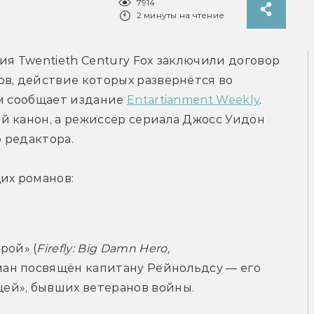
7914
2 минуты на чтение
ия Twentieth Century Fox заключили договор 
в, действие которых развернётся во 
м сообщает издание 
Entartianment Weekly
. 
 канон, а режиссёр сериала Джосс Уидон 
 редактора.
их романов:
рой» (
Firefly: Big Damn Hero, 
оман посвящён капитану Рейнольдсу — его 
ей», бывших ветеранов войны.