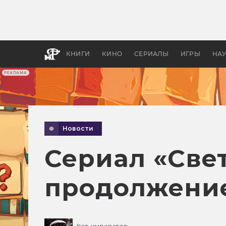
Как с
фильм
бы «В
КНИГИ
КИНО
СЕРИАЛЫ
ИГРЫ
НА
РЕКЛАМА
Новости
Сериал «Све
продолжение
Кот-император