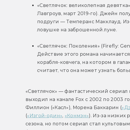
«Светлячок: великолепная девятка» (
Лавгроув, март 2019-го). Джейн пол
подруги — Темперанс Макклауд. Из-
ловушке на заброшенной луне.
«Светлячок: Поколения» (Firefly: Gen
Действие этого романа начинается
корабля-ковчега, на котором в гал
считает, что она может узнать больш
«Светлячок» — фантастический сериал в
выходил на канале Fox с 2002 по 2003 г
Филлион («Касл»), Морена Баккарин (
«Д
(
«Изгой-один»
, 
«Конмэн»
). Из-за низких
сезона, но потом сериал стал культовы