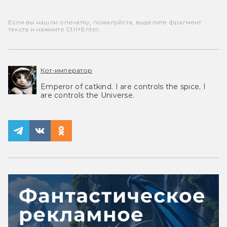
Если вы нашли опечатку, пожалуйста, выделите фрагмент
текста и нажмите Ctrl+Enter.
Кот-император
Emperor of catkind. I are controls the spice, I
are controls the Universe.