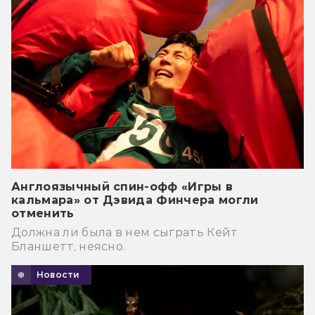
Англоязычный спин-офф «Игры в
кальмара» от Дэвида Финчера могли
отменить
Должна ли была в нем сыграть Кейт
Бланшетт, неясно.
Новости