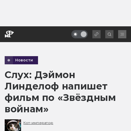
Новости
Слух: Дэймон
Линделоф напишет
фильм по «Звёздным
войнам»
Кот-император