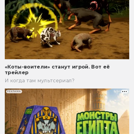
«Коты-воители» станут игрой. Вот её
трейлер
И когда там мультсериал?
РЕКЛАМА