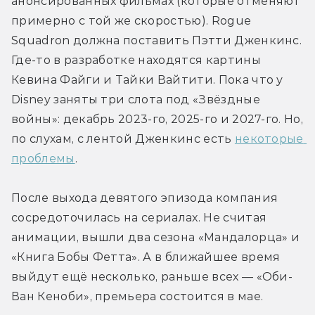
анонсированных фильмах (которые отменяют 
примерно с той же скоростью). Rogue 
Squadron должна поставить Пэтти Дженкинс. 
Где-то в разработке находятся картины 
Кевина Файги и Тайки Вайтити. Пока что у 
Disney заняты три слота под «Звёздные 
войны»: декабрь 2023-го, 2025-го и 2027-го. Но, 
по слухам, с лентой Дженкинс есть 
некоторые 
проблемы
.
После выхода девятого эпизода компания 
сосредоточилась на сериалах. Не считая 
анимации, вышли два сезона «Мандалорца» и 
«Книга Бобы Фетта». А в ближайшее время 
выйдут ещё несколько, раньше всех — «Оби-
Ван Кеноби», премьера состоится в мае.