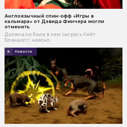
Англоязычный спин-офф «Игры в
кальмара» от Дэвида Финчера могли
отменить
Должна ли была в нем сыграть Кейт
Бланшетт, неясно.
Новости