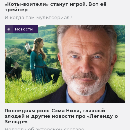
«Коты-воители» станут игрой. Вот её
трейлер
И когда там мультсериал?
Новости
Последняя роль Сэма Нила, главный
злодей и другие новости про «Легенду о
Зельде»
Новости об актёрском составе.