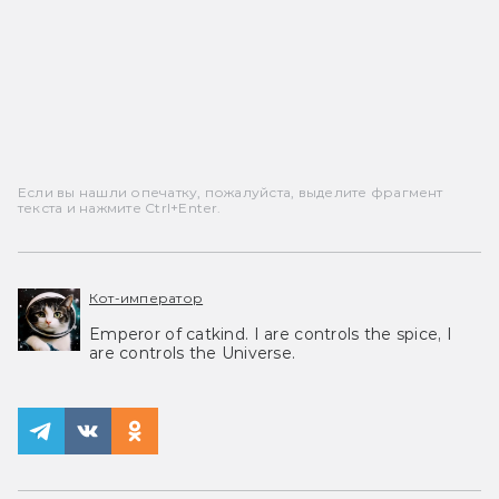
Если вы нашли опечатку, пожалуйста, выделите фрагмент
текста и нажмите Ctrl+Enter.
Кот-император
Emperor of catkind. I are controls the spice, I
are controls the Universe.