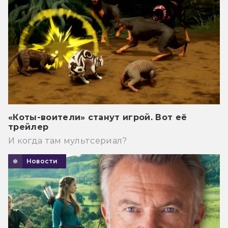
«Коты-воители» станут игрой. Вот её
трейлер
И когда там мультсериал?
Новости