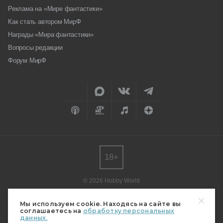
Реклама на «Мире фантастики»
Как стать автором МирФ
Награды «Мира фантастики»
Вопросы редакции
Форум МирФ
18+
© 2026 Hobby World
Любое использование материалов допускается только с согласия
редакции.
Мы используем cookie. Находясь на сайте вы
соглашаетесь на
обработку персональных
Мнение авторов может не совпадать с мнением редакции.
данных.
Свидетельство о регистрации СМИ серия Эл № ФС77-82485