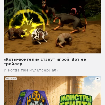
«Коты-воители» станут игрой. Вот её
трейлер
И когда там мультсериал?
РЕКЛАМА