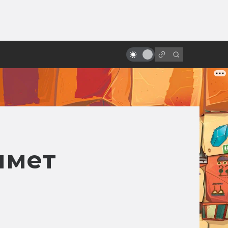
от
«Стальной гигант»: фильм о
самом человечном роботе
имет