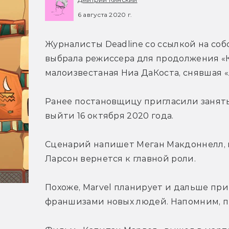
6 августа 2020 г.
Журналисты Deadline со ссылкой на со
выбрала режиссера для продолжения «К
малоизвестаная Ниа ДаКоста, снявшая «
Ранее постановщицу пригласили занять
выйти 16 октября 2020 года.
Сценарий напишет Меган Макдоннелл, п
Ларсон вернется к главной роли.
Похоже, Marvel планирует и дальше при
франшизами новых людей. Напомним, пе