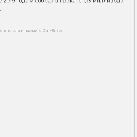
019 года и собрал в прокате 1,13 миллиарда 
.
т текста и нажмите Ctrl+Enter.