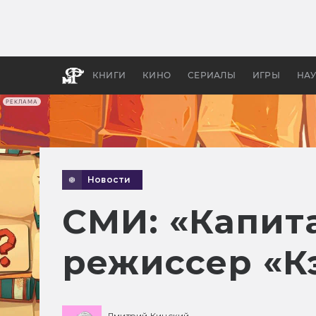
Как с
фильм
бы «В
КНИГИ
КИНО
СЕРИАЛЫ
ИГРЫ
НА
РЕКЛАМА
Новости
СМИ: «Капит
режиссер «К
Дмитрий Кинский