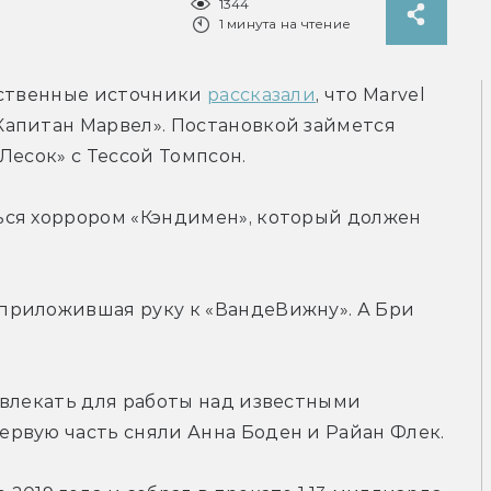
1344
1 минута на чтение
бственные источники 
рассказали
, что Marvel 
апитан Марвел». Постановкой займется 
Лесок» с Тессой Томпсон.
ся хоррором «Кэндимен», который должен 
риложившая руку к «ВандеВижну». А Бри 
влекать для работы над известными 
рвую часть сняли Анна Боден и Райан Флек.