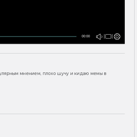
00:00
улярным мнением, плохо шучу и кидаю мемы в