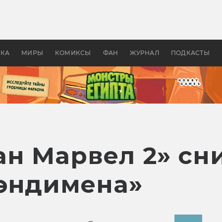
оздавались «Страшилы»:
«Одиссея» Нолана: что эт
, без которого не было
фильм сделал с Гомером и
ластелина колец»
Древней Грецией
УКА
МИРЫ
КОМИКСЫ
ФАН
ЖУРНАЛ
ПОДКАСТЫ
ан Марвел 2» сн
эндимена»