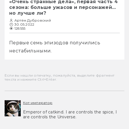
«Очень странные дела», первая часть 4
сезона: больше ужасов и персонажей…
но лучше ли?
Артём Дубровский
30.05.2022
128555
Первые семь эпизодов получились 
нестабильными.
Если вы нашли опечатку, пожалуйста, выделите фрагмент
текста и нажмите Ctrl+Enter.
Кот-император
Emperor of catkind. I are controls the spice, I
are controls the Universe.