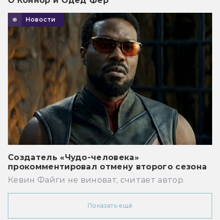
О’Коннор и Одед Фер
Новости
Создатель «Чудо-человека»
прокомментировал отмену второго сезона
Кевин Файги не виноват, считает автор.
Показать ещё