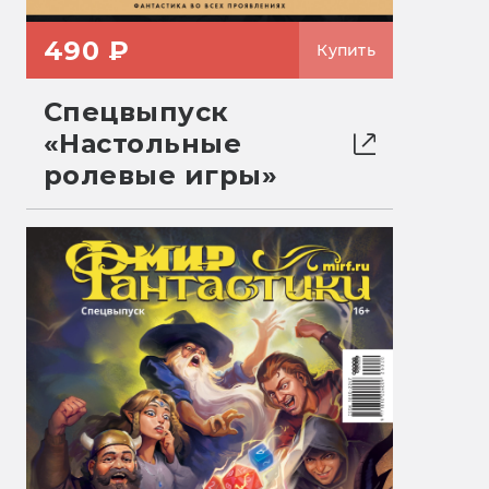
490 ₽
Купить
Спецвыпуск
«Настольные
ролевые игры»