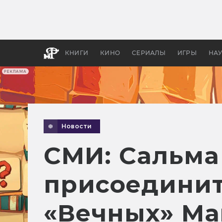
Как с
фильм
бы «В
КНИГИ
КИНО
СЕРИАЛЫ
ИГРЫ
НА
РЕКЛАМА
Новости
СМИ: Сальма
присоединит
«Вечных» Ma