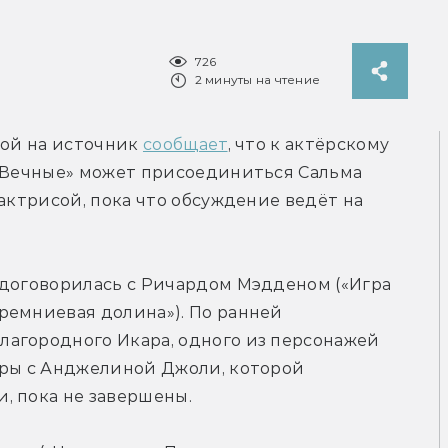
726
2 минуты на чтение
кой на источник 
сообщает
, что к актёрскому 
 «Вечные» может присоединиться Сальма 
актрисой, пока что обсуждение ведёт на 
 договорилась с Ричардом Мэдденом («Игра 
ремниевая долина»). По ранней 
агородного Икара, одного из персонажей 
оры с Анджелиной Джоли, которой 
, пока не завершены.