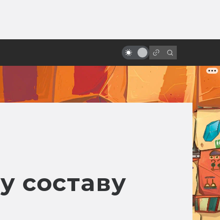
от
Спойлеры! Почему не надо их
бояться
у составу