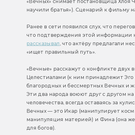
«Вечных» снимает постановщица Хлоя Чж
научили братья»). Сценарий к фильму 
Ранее в сети появился слух, что перего
рассказывал
, что актёру предлагали нес
«ищет правильный путь».
«Вечные» расскажут о конфликте двух 
Целестиалами (к ним принадлежит Эго и
благородных и бессмертных Вечных и же
Эти два народа воюют друг с другом н
человечества, всегда оставаясь за кул
Вечных — это Икар (манипулирует косми
манипуляция материей) и Фина (она же 
для богов).