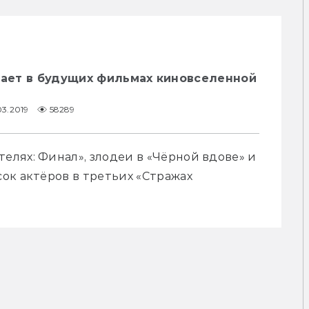
рает в будущих фильмах киновселенной
03.2019
58289
лях: Финал», злодеи в «Чёрной вдове» и 
к актёров в третьих «Стражах 