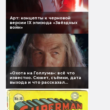
Арт: концепты к черновой
версии IX эпизода «Звёздных
войн»
«Охота на Голлума»: всё что
известно. Сюжет, съёмки, дата
выхода и что рассказал
Гэндальф