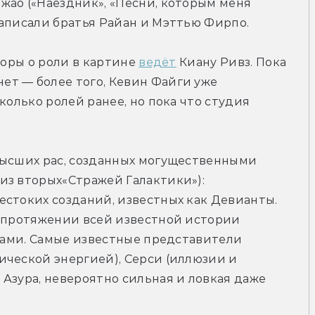
ао («Наездник», «Песни, которым меня 
написали братья Райан и Мэттью Фирпо.
воры о роли в картине 
ведёт
 Киану Ривз. Пока 
что подтверждения этой информации нет — более того, Кевин Файги уже 
колько ролей ранее, но пока что студия 
высших рас, созданных могущественными 
з вторых«Стражей Галактики»): 
стоких созданий, известных как Девианты. 
а протяжении всей известной истории 
исами. Самые известные представители 
ческой энергией), Серси (иллюзии и 
Азура, невероятно cильная и ловкая даже 