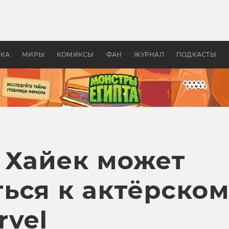
оздавались «Страшилы»:
«Одиссея» Нолана: что эт
, без которого не было
фильм сделал с Гомером и
ластелина колец»
Древней Грецией
УКА
МИРЫ
КОМИКСЫ
ФАН
ЖУРНАЛ
ПОДКАСТЫ
 Хайек может
ься к актёрском
rvel