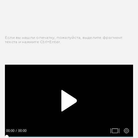
Если вы нашли опечатку, пожалуйста, выделите фрагмент
текста и нажмите Ctrl+Enter.
00:00
00:00