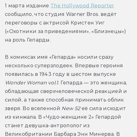
1 марта издание 
The Hollywood Reporter
сообщило, что студия Warner Bros. ведёт 
переговоры с актрисой Кристен Уиг 
(«Охотники за приведениями», «Близнецы») 
на роль Гепарды.
В комиксах имя «Гепарда» носили сразу 
несколько суперзлодеек. Впервые героиня 
появилась в 1943 году в шестом выпуске 
Wonder Woman vol.1
. Гепарда — это женщина, 
обладающая сверхчеловеческой реакцией и 
силой, а также способная принимать облик 
зверя. Во вселенной 
New 52
 её сила исходит 
из кинжала. В «Чудо-женщине 2» Гепардой 
станет девушка-антрополог из 
Великобритании Барбара Энн Минерва. В 