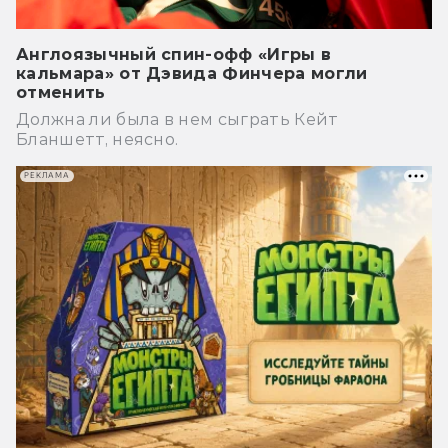
Англоязычный спин-офф «Игры в
кальмара» от Дэвида Финчера могли
отменить
Должна ли была в нем сыграть Кейт
Бланшетт, неясно.
РЕКЛАМА