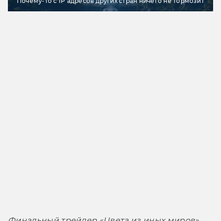
Почему-то с IP адресов других стран ничего не тормозит
Финальный трейлер «Цвета из иных миров»