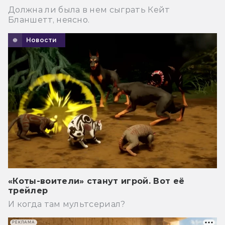
Должна ли была в нем сыграть Кейт
Бланшетт, неясно.
Новости
«Коты-воители» станут игрой. Вот её
трейлер
И когда там мультсериал?
РЕКЛАМА