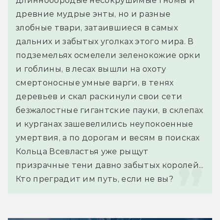
длиннобородые несокрушимые гномы и 
древние мудрые энты, но и разные 
злобные твари, затаившиеся в самых 
дальних и забытых уголках этого мира. В 
подземельях осмелели зеленокожие орки 
и гоблины, в лесах вышли на охоту 
смертоносные умные варги, в тенях 
деревьев и скал раскинули свои сети 
безжалостные гигантские пауки, в склепах 
и курганах зашевелились неупокоенные 
умертвия, а по дорогам и весям в поисках 
Кольца Всевластья уже рыщут 
призрачные тени давно забытых королей...
Кто преградит им путь, если не вы?