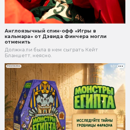
Англоязычный спин-офф «Игры в
кальмара» от Дэвида Финчера могли
отменить
Должна ли была в нем сыграть Кейт
Бланшетт, неясно.
РЕКЛАМА