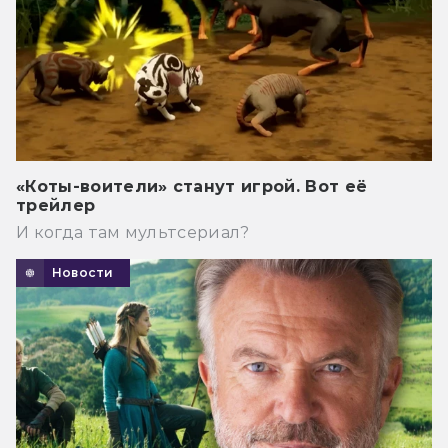
«Коты-воители» станут игрой. Вот её
трейлер
И когда там мультсериал?
Новости