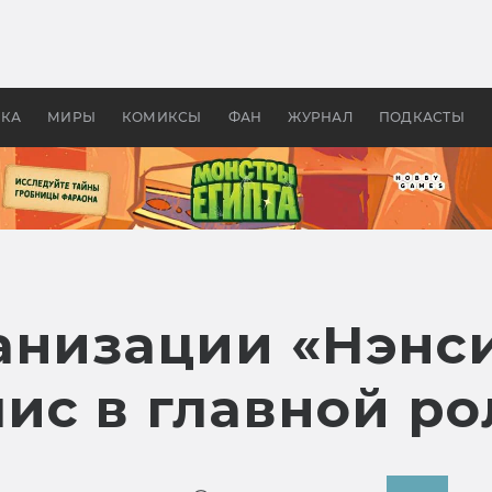
 фильмы смотреть в
Как создавались «Страшил
те 2026? В мире —
фильм, без которого не б
липсис, в России —
бы «Властелина колец»
ие комедии
УКА
МИРЫ
КОМИКСЫ
ФАН
ЖУРНАЛ
ПОДКАСТЫ
анизации «Нэнс
ис в главной ро