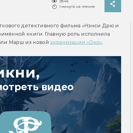
2846
1 минута на чтение
кового детективного фильма «Нэнси Дрю и 
имённой книги. Главную роль исполнила 
рли Марш из новой 
экранизации «Оно»
.
икни,
мотреть видео