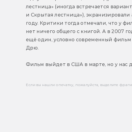
лестница» (иногда встречается вариант
и Скрытая лестница»), экранизировали а
году. Критики тогда отмечали, что у фи
нет ничего общего с книгой. А в 2007 го
ещё один, условно современный фильм 
Дрю.
Фильм выйдет в США в марте, но у нас 
Если вы нашли опечатку, пожалуйста, выделите фрагмен