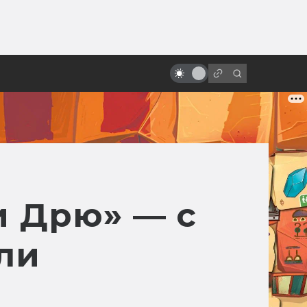
ы»:
ыло
20 лет Риддику! Как создавалась
«Чёрная дыра»
и Дрю» — с
ли