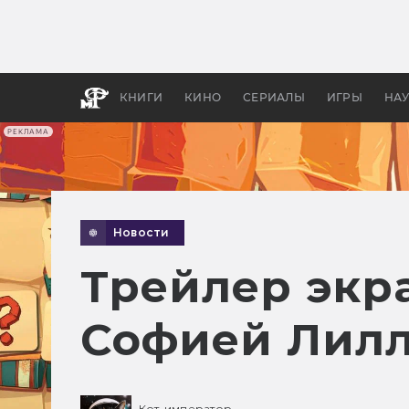
Какие
авгус
апока
детск
КНИГИ
КИНО
СЕРИАЛЫ
ИГРЫ
НА
РЕКЛАМА
Новости
Трейлер экр
Софией Лилл
Кот-император