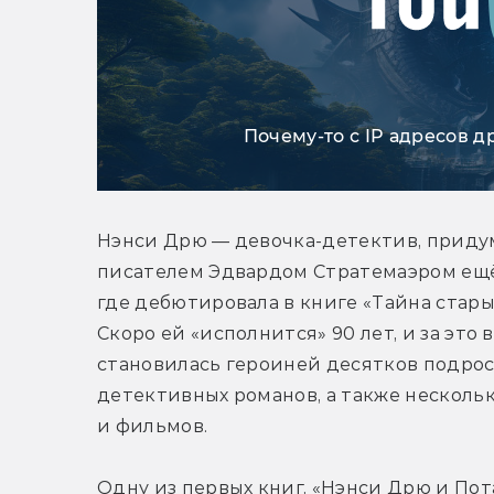
Почему-то с IP адресов д
Нэнси Дрю — девочка-детектив, приду
писателем Эдвардом Стратемаэром ещё в
где дебютировала в книге «Тайна старых
Скоро ей «исполнится» 90 лет, и за это 
становилась героиней десятков подрос
детективных романов, а также нескольк
и фильмов.
Одну из первых книг, «Нэнси Дрю и Пот