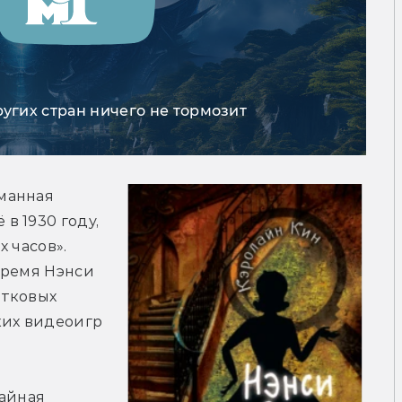
ругих стран ничего не тормозит
манная 
 1930 году, 
 часов». 
время Нэнси 
тковых 
их видеоигр 
айная 