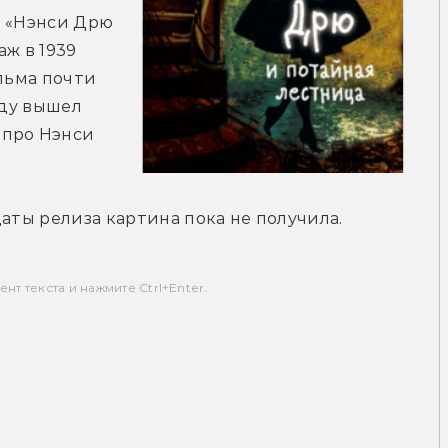
 «Нэнси Дрю 
ж в 1939 
льма почти 
ду вышел 
про Нэнси 
даты релиза картина пока не получила.
т текста и нажмите Ctrl+Enter.