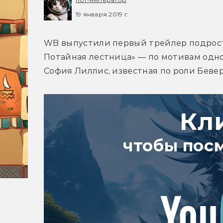
19 января 2019 г.
WB выпустили первый трейлер подрост
Потайная лестница» — по мотивам одно
София Лиллис, известная по роли Беве
Кл
чтобы пос