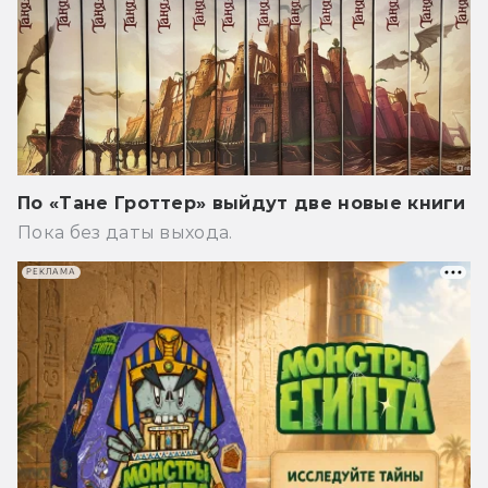
По «Тане Гроттер» выйдут две новые книги
Пока без даты выхода.
РЕКЛАМА