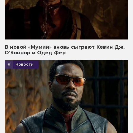
В новой «Мумии» вновь сыграют Кевин Дж.
О’Коннор и Одед Фер
Новости