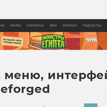
 фильмы смотреть в
Как создавались «Страшил
те 2026? В мире —
фильм, без которого не б
липсис, в России —
бы «Властелина колец»
ие комедии
УКА
МИРЫ
КОМИКСЫ
ФАН
ЖУРНАЛ
ПОДКАСТЫ
, меню, интерфе
 Reforged