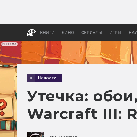
Какие
авгус
апока
детск
КНИГИ
КИНО
СЕРИАЛЫ
ИГРЫ
НА
РЕКЛАМА
Новости
Утечка: обои
Warcraft III:
Кот-император