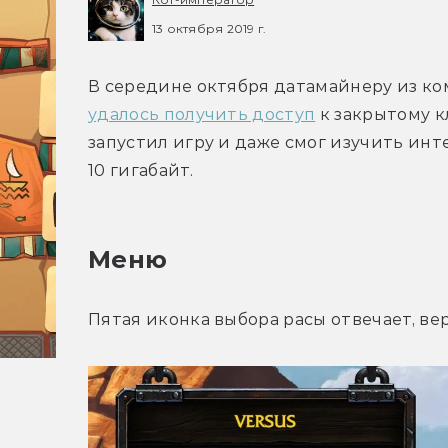
13 октября 2019 г.
удалось получить доступ
 к закрытому кл
запустил игру и даже смог изучить инте
10 гигабайт.
Меню
Пятая иконка выбора расы отвечает, ве