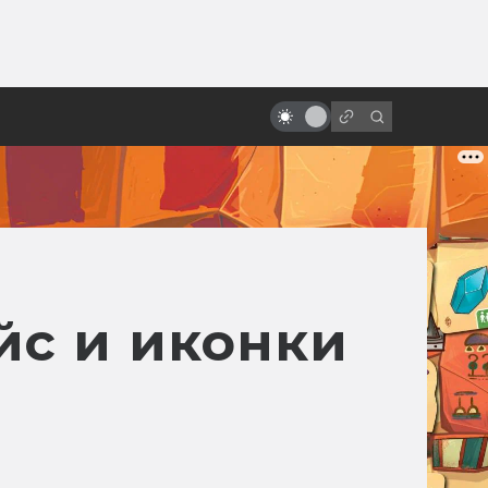
ы»:
Все фильмы про Алису
ыло
Селезнёву — от худшего к
лучшему
йс и иконки