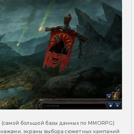
Затем датамайнеры с портала Wowhead (самой большой базы данных по MMORPG) 
сонажами, экраны выбора сюжетных кампаний 