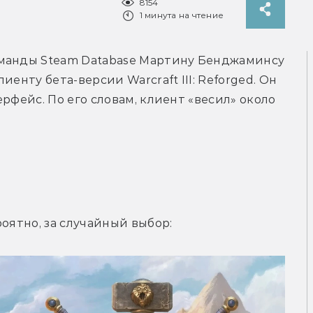
8154
1 минута на чтение
В середине октября датамайнеру из команды Steam Database Мартину Бенджаминсу 
иенту бета-версии Warcraft III: Reforged. Он 
рфейс. По его словам, клиент «весил» около 
роятно, за случайный выбор: