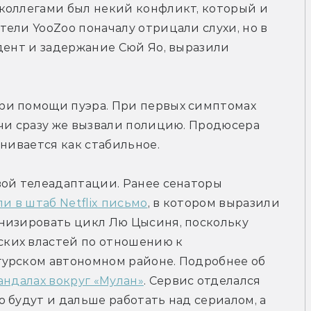
коллегами был некий конфликт, который и 
ели YooZoo поначалу отрицали слухи, но в 
дент и задержание Сюй Яо, выразили 
и помощи пуэра. При первых симптомах 
чи сразу же вызвали полицию. Продюсера 
енивается как стабильное.
ой телеадаптации. Ранее сенаторы 
и в штаб Netflix письмо
, в котором выразили 
низировать цикл Лю Цысиня, поскольку 
ких властей по отношению к 
урском автономном районе. Подробнее об 
андалах вокруг «Мулан»
. Сервис отделался 
 будут и дальше работать над сериалом, а 