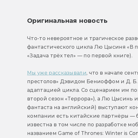
Оригинальная новость
Что-то невероятное и трагическое раз
фантастического цикла Лю Цысиня «В п
«Задача трёх тел» — по первой книге).
Мы уже рассказывали
, что в начале сен
престолов» Дэвидом Бениоффом и Д. Б.
адаптацией цикла. Со сценарием им пом
второй сезон «Террора»), а Лю Цысинь 
фантаста на английский) выступают кон
компании есть китайские партнёры — б
известна в том числе по разработке мо
названием Game of Thrones: Winter is Co