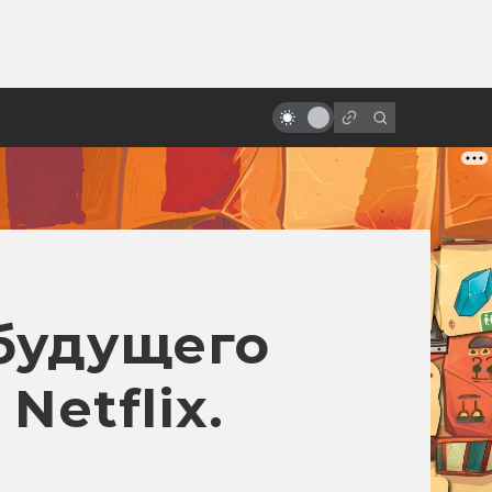
от
«Космическая одиссея 2001
года»: что с нами сделал этот
фильм за 50 лет
будущего
Netflix.