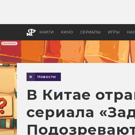
Как с
фильм
бы «В
КНИГИ
КИНО
СЕРИАЛЫ
ИГРЫ
НА
РЕКЛАМА
Новости
В Китае отр
сериала «Зада
Подозревают