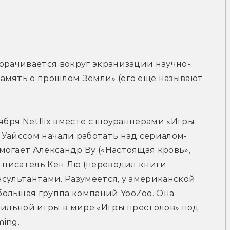
ворачивается вокруг экранизации научно-
амять о прошлом Земли» (его ещё называют 
тября Netflix вместе с шоураннерами «Игры 
 Уайссом начали работать над сериалом-
огает Александр Ву («Настоящая кровь», 
и писатель Кен Лю (переводил книги 
сультантами. Разумеется, у американской 
ольшая группа компаний YooZoo. Она 
бильной игры в мире «Игры престолов» под 
ming.