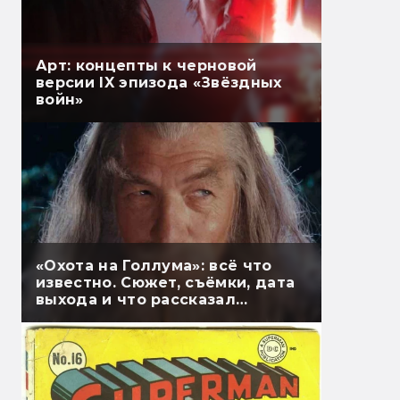
Арт: концепты к черновой
версии IX эпизода «Звёздных
войн»
«Охота на Голлума»: всё что
известно. Сюжет, съёмки, дата
выхода и что рассказал
Гэндальф