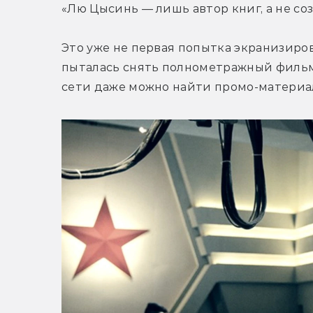
«Лю Цысинь — лишь автор книг, а не соз
Это уже не первая попытка экранизиров
пыталась снять полнометражный фильм по
сети даже можно найти промо-материа