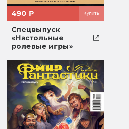
490 ₽
Купить
Спецвыпуск
«Настольные
ролевые игры»