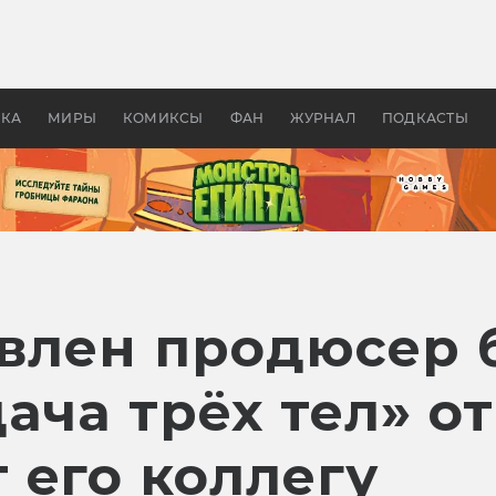
оздавались «Страшилы»:
«Одиссея» Нолана: что эт
, без которого не было
фильм сделал с Гомером и
ластелина колец»
Древней Грецией
УКА
МИРЫ
КОМИКСЫ
ФАН
ЖУРНАЛ
ПОДКАСТЫ
авлен продюсер 
ча трёх тел» от 
 его коллегу