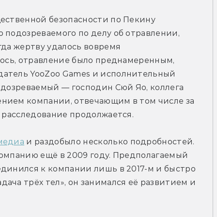
В среду в китайских соцсетях Бюро общественной безопасности по Пекину 
о подозреваемого по делу об отравлении, 
гда жертву удалось вовремя 
лось, отравление было преднамеренным, 
датель YooZoo Games и исполнительный 
одозреваемый — господин Сюй Яо, коллега 
нием компании, отвечающим в том числе за 
о расследование продолжается.
медиа
 и раздобыло несколько подробностей. 
омпанию ещё в 2009 году. Предполагаемый 
динился к компании лишь в 2017-м и быстро 
ача трёх тел», он занимался её развитием и 