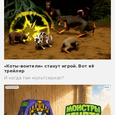
«Коты-воители» станут игрой. Вот её
трейлер
И когда там мультсериал?
РЕКЛАМА