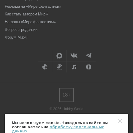
Реклама на «Мире фантастики»
Как стать автором МирФ
Награды «Мира фантастики»
Вопросы редакции
Форум МирФ
18+
© 2026 Hobby World
Любое использование материалов допускается только с согласия
редакции.
Мы используем cookie. Находясь на сайте вы
соглашаетесь на
обработку персональных
Мнение авторов может не совпадать с мнением редакции.
данных.