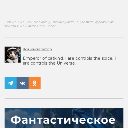
Если вы нашли опечатку, пожалуйста, выделите фрагмент
текста и нажмите Ctrl+Enter.
Кот-император
Emperor of catkind. I are controls the spice, I
are controls the Universe.