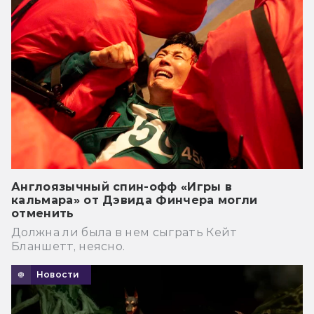
Англоязычный спин-офф «Игры в
кальмара» от Дэвида Финчера могли
отменить
Должна ли была в нем сыграть Кейт
Бланшетт, неясно.
Новости