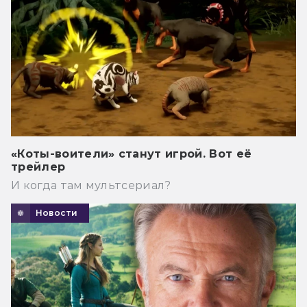
«Коты-воители» станут игрой. Вот её
трейлер
И когда там мультсериал?
Новости