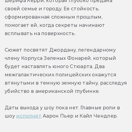
шерифа Керри, которая глубоко предана 
своей семье и городу. Ее стойкость, 
сформированная сложным прошлым, 
помогает ей, когда секреты начинают 
всплывать на поверхность.
Сюжет посвятят Джордану, 
легендарному 
члену Корпуса Зеленых Фонарей, который 
будет наставлять юного Стюарта. Два 
межгалактических полицейских окажутся 
втянутыми в темную земную тайну, расследуя 
убийство в американской глубинке.
Даты выхода у шоу пока нет. 
Главные роли в 
шоу 
исполнят
Аарон Пьер и 
Кайл Чендлер
. 