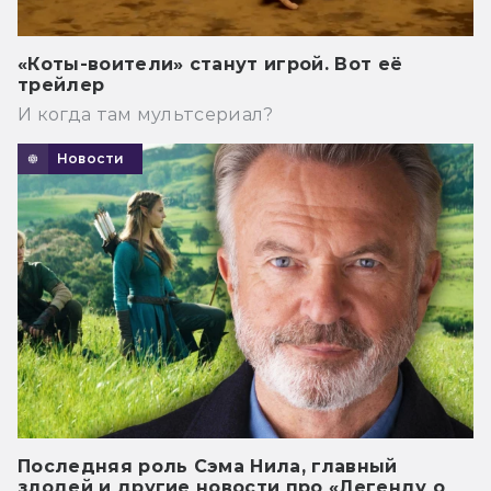
«Коты-воители» станут игрой. Вот её
трейлер
И когда там мультсериал?
Новости
Последняя роль Сэма Нила, главный
злодей и другие новости про «Легенду о