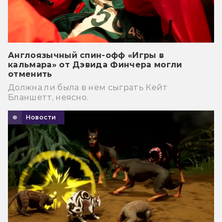
Англоязычный спин-офф «Игры в
кальмара» от Дэвида Финчера могли
отменить
Должна ли была в нем сыграть Кейт
Бланшетт, неясно.
Новости