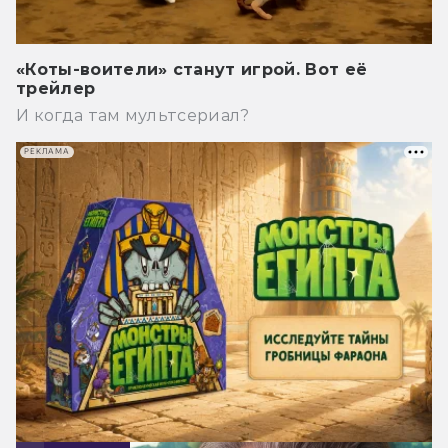
«Коты-воители» станут игрой. Вот её
трейлер
И когда там мультсериал?
РЕКЛАМА