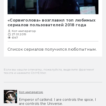
«Сорвиголова» возглавил топ любимых
сериалов пользователей 2018 года
Кот-император
27.01.2019
6147
Список сериалов получился любопытным. 
Если вы нашли опечатку, пожалуйста, выделите фрагмент
текста и нажмите Ctrl+Enter.
Кот-император
Emperor of catkind. I are controls the spice, I
are controls the Universe.