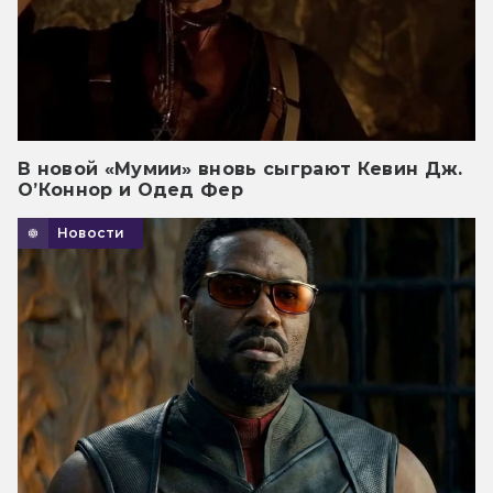
В новой «Мумии» вновь сыграют Кевин Дж.
О’Коннор и Одед Фер
Новости