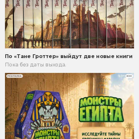
По «Тане Гроттер» выйдут две новые книги
Пока без даты выхода.
РЕКЛАМА