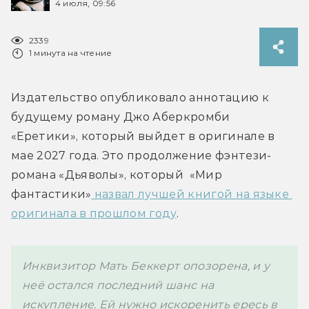
4 июля, 09:56
2339
1 минута на чтение
Издательство опубликовало аннотацию к 
будущему роману Джо Аберкромби 
«Еретики», который выйдет в оригинале в 
мае 2027 года. Это продолжение фэнтези-
романа «Дьяволы», который  «Мир 
фантастики»
 назвал лучшей книгой на языке 
оригинала в прошлом году
Инквизитор Мать Беккерт опозорена, и у 
неё остался последний шанс на 
искупление. Ей нужно искоренить ересь в 