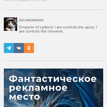
текста и нажмите Ctrl+Enter.
Кот-император
Emperor of catkind. I are controls the spice, I
are controls the Universe.