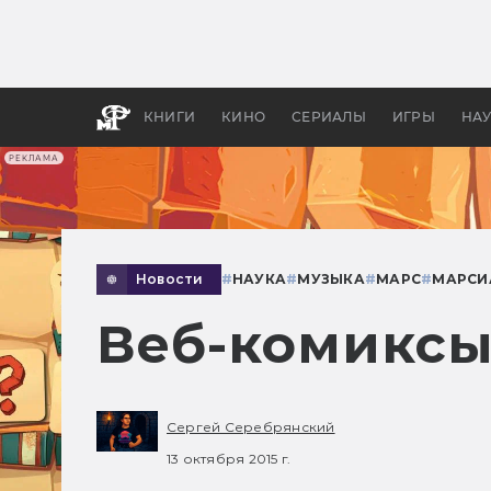
Как с
фильм
бы «В
КНИГИ
КИНО
СЕРИАЛЫ
ИГРЫ
НА
РЕКЛАМА
Новости
#
НАУКА
#
МУЗЫКА
#
МАРС
#
МАРСИ
Веб-комиксы
Сергей Серебрянский
13 октября 2015 г.