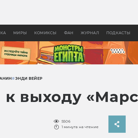
оздавались «Страшилы»:
«Одиссея» Нолана: что эт
, без которого не было
фильм сделал с Гомером и
ластелина колец»
Древней Грецией
УКА
МИРЫ
КОМИКСЫ
ФАН
ЖУРНАЛ
ПОДКАСТЫ
АНИН
#
ЭНДИ ВЕЙЕР
 к выходу «Мар
5506
1 минута на чтение