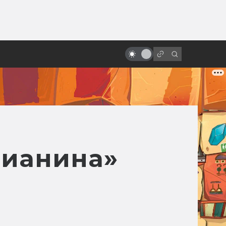
от
«Назад в будущее»: как
создавался фильм. Другой Марти
и черновики сценария
сианина»